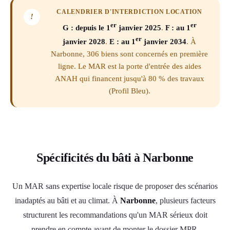
CALENDRIER D'INTERDICTION LOCATION
!
er
er
G : depuis le 1
janvier 2025
.
F : au 1
er
janvier 2028
.
E : au 1
janvier 2034
. À
Narbonne, 306 biens sont concernés en première
ligne. Le MAR est la porte d'entrée des aides
ANAH qui financent jusqu'à 80 % des travaux
(Profil Bleu).
Spécificités du bâti à Narbonne
Un MAR sans expertise locale risque de proposer des scénarios
inadaptés au bâti et au climat. À
Narbonne
, plusieurs facteurs
structurent les recommandations qu'un MAR sérieux doit
prendre en compte avant de monter le dossier MPR.