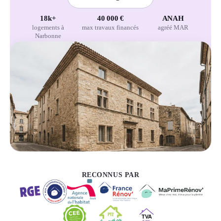
18k+
40 000 €
ANAH
logements à
max travaux financés
agréé MAR
Narbonne
RECONNUS PAR