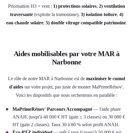
Priorisation H3 + vent :
1) protections solaires
,
2) ventilation
traversante
(exploite la tramontane),
3) isolation toiture
,
4)
eau chaude solaire
,
5) double vitrage compatible patrimoine
.
Aides mobilisables par votre MAR à
Narbonne
Le rôle de notre MAR à Narbonne est de
maximiser le cumul
d'aides
sur votre projet, pas juste de monter MaPrimeRénov'.
Voici les dispositifs que nous orchestrons en parallèle :
MaPrimeRénov' Parcours Accompagné
— l'aide phare
ANAH, jusqu'à 40 000 € HT (gain ≥ 3 classes) ou 30 000 €
HT (gain 2 classes). Taux 30 à 80 % selon profil ANAH.
Éco-PTZ individuel
— prêt à taux 0 jusqu'à 50 000 € sur