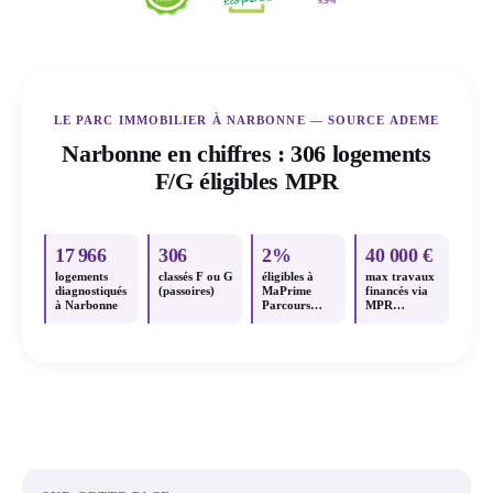
LE PARC IMMOBILIER À NARBONNE — SOURCE ADEME
Narbonne en chiffres : 306 logements
F/G éligibles MPR
17 966
306
2%
40 000 €
logements
classés F ou G
éligibles à
max travaux
diagnostiqués
(passoires)
MaPrime
financés via
à Narbonne
Parcours
MPR
Accompagné
Parcours
Accompagné