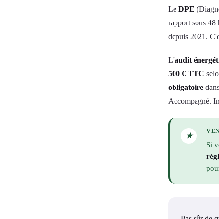
Le
DPE
(Diagno
rapport sous 48 
depuis 2021. C'e
L'
audit énergét
500 € TTC
selo
obligatoire
dans
Accompagné. Ind
VEN
★
Si 
rég
pou
Pas sûr de 