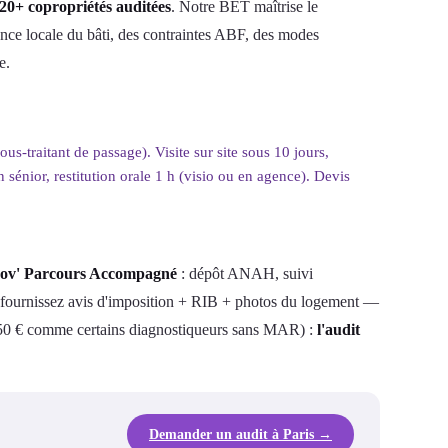
20+ copropriétés auditées
. Notre BET maîtrise le
nce locale du bâti, des contraintes ABF, des modes
e.
s-traitant de passage). Visite sur site sous 10 jours,
sénior, restitution orale 1 h (visio ou en agence). Devis
nov' Parcours Accompagné
: dépôt ANAH, suivi
s fournissez avis d'imposition + RIB + photos du logement —
as 350 € comme certains diagnostiqueurs sans MAR) :
l'audit
Demander un audit à Paris →