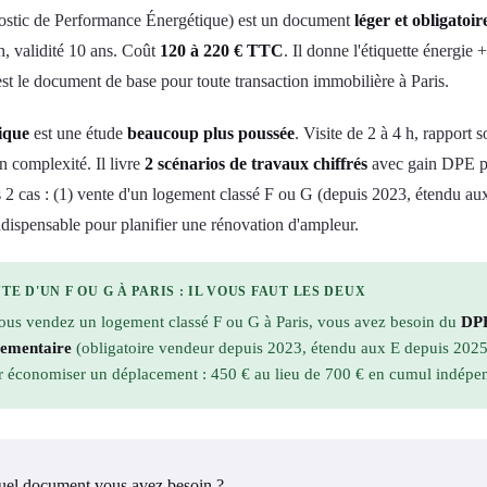
stic de Performance Énergétique) est un document
léger et obligatoir
h, validité 10 ans. Coût
120 à 220 € TTC
. Il donne l'étiquette énergi
st le document de base pour toute transaction immobilière à Paris.
ique
est une étude
beaucoup plus poussée
. Visite de 2 à 4 h, rapport
n complexité. Il livre
2 scénarios de travaux chiffrés
avec gain DPE pro
 2 cas : (1) vente d'un logement classé F ou G (depuis 2023, étendu 
ispensable pour planifier une rénovation d'ampleur.
TE D'UN F OU G À PARIS : IL VOUS FAUT LES DEUX
vous vendez un logement classé F ou G à Paris, vous avez besoin du
DP
lementaire
(obligatoire vendeur depuis 2023, étendu aux E depuis 202
r économiser un déplacement : 450 € au lieu de 700 € en cumul indépe
quel document vous avez besoin ?