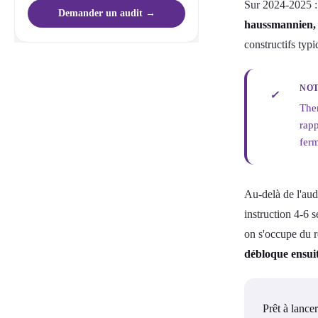
Sur 2024-2025 
Demander un audit →
haussmannien, 
constructifs typi
NOT
✓
Ther
rapp
ferm
Au-delà de l'au
instruction 4-6 
on s'occupe du r
débloque ensui
Prêt à lancer