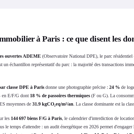
immobilier à Paris : ce que disent les
es ouvertes ADEME
(Observatoire National DPE), le parc résidentiel
t un échantillon représentatif du parc : la majorité des transactions im
par classe DPE à Paris
donne une photographie précise :
24 %
de log
%
en E/F/G dont
18 % de passoires thermiques
(F ou G). La consomma
GES moyennes de
31.9 kgCO₂eq/m²/an
. La classe dominante est la cla
ur les
144 697 biens F/G à Paris
, le calendrier d'interdiction de locati
plus le temps d'attendre : un audit énergétique en 2026 permet d'engager 