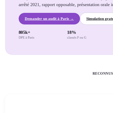
arrêté 2021, rapport opposable, présentation orale i
Demander un audit à Paris →
Simulation gratu
805k+
18%
DPE à Paris
classés F ou G
RECONNUS