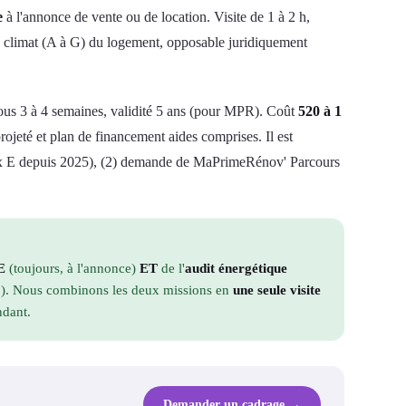
e
à l'annonce de vente ou de location. Visite de 1 à 2 h,
e + climat (A à G) du logement, opposable juridiquement
 sous 3 à 4 semaines, validité 5 ans (pour MPR). Coût
520 à 1
jeté et plan de financement aides comprises. Il est
aux E depuis 2025), (2) demande de MaPrimeRénov' Parcours
E
(toujours, à l'annonce)
ET
de l'
audit énergétique
5). Nous combinons les deux missions en
une seule visite
ndant.
Demander un cadrage →