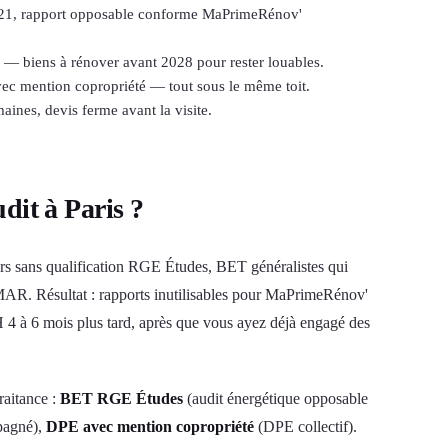
1, rapport opposable conforme MaPrimeRénov'
 — biens à rénover avant 2028 pour rester louables.
c mention copropriété — tout sous le même toit.
aines, devis ferme avant la visite.
dit à Paris ?
liers sans qualification RGE Études, BET généralistes qui
t MAR. Résultat : rapports inutilisables pour MaPrimeRénov'
à 6 mois plus tard, après que vous ayez déjà engagé des
raitance :
BET RGE Études
(audit énergétique opposable
agné),
DPE avec mention copropriété
(DPE collectif).