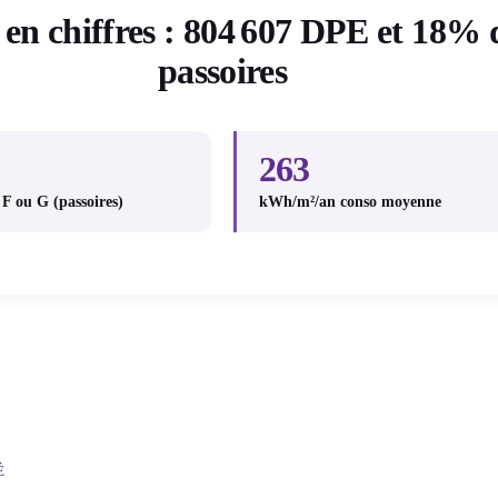
 en chiffres : 804 607 DPE et 18% 
passoires
263
F ou G (passoires)
kWh/m²/an conso moyenne
É