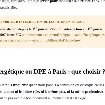
 légal, c'est aussi
l'unique levier pour mobiliser MaPrimeRénov' 
profils Bleu.
ENDRIER D'INTERDICTION DE LOCATION EN FRANCE
er
er
interdiction depuis le 1
janvier 2025
.
F : interdiction au 1
janvier
 697 biens F/G
sont concernés en première ligne. L'audit énergétique est 
nt ces dates butoirs — et pour mobiliser MaPrimeRénov'.
rgétique ou DPE à Paris : que choisir 
 la plus fréquente
qu'on nous pose. La confusion est classique car le
 ils n'ont
ni le même rôle, ni le même prix, ni la même profondeur
.
oit ne pas avoir le bon document au moment où il est exigé.