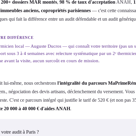
:
200+ dossiers MAR montés
,
98 % de taux d'acceptation
ANAH,
1
immeubles anciens, copropriétés parisiennes
— c'est cette connaissa
ques qui fait la différence entre un audit défendable et un audit génériqu
RE DIFFÉRENCE
micien local — Auguste Ducros — qui connaît votre territoire (pas un sou
ort sous 3 à 4 semaines avec relecture systématique par un 2ᵉ thermicien 
e avant la visite, aucun surcoût en cours de mission.
dit lui-même, nous orchestrons
l'intégralité du parcours MaPrimeRé
sem., négociation des devis artisans, déclenchement du versement. Vou
este. C'est ce parcours intégré qui justifie le tarif de 520 € (et non p
te 20 000 à 40 000 € d'aides ANAH
.
 votre audit à Paris ?