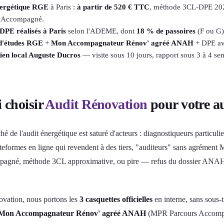
nergétique RGE
à Paris :
à partir de 520 € TTC
, méthode 3CL-DPE 202
s Accompagné.
DPE réalisés à Paris
selon l'ADEME, dont
18 % de passoires
(F ou G)
d'études RGE
+
Mon Accompagnateur Rénov' agréé ANAH
+ DPE ave
en local Auguste Ducros
— visite sous 10 jours, rapport sous 3 à 4 sem
 choisir
Audit Rénovation
pour votre au
ché de l'audit énergétique est saturé d'acteurs : diagnostiqueurs particu
lateformes en ligne qui revendent à des tiers, "auditeurs" sans agrémen
agné, méthode 3CL approximative, ou pire — refus du dossier ANAH 4 
vation, nous portons les
3 casquettes officielles
en interne, sans sous-t
Mon Accompagnateur Rénov' agréé ANAH
(MPR Parcours Accomp