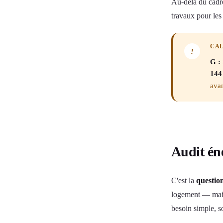
Au-delà du cadre
travaux pour les 
CAL
!
G : 
144
ava
Audit éne
C'est la
question
logement — mais
besoin simple, s