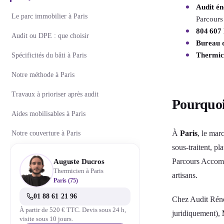
Audit é
Le parc immobilier à Paris
Parcour
804 607 
Audit ou DPE : que choisir
Bureau 
Thermici
Spécificités du bâti à Paris
Notre méthode à Paris
Travaux à prioriser après audit
Pourquoi
Aides mobilisables à Paris
À
Paris
, le mar
Notre couverture à Paris
sous-traitent, p
Parcours Accomp
Auguste Ducros
Thermicien à Paris
artisans.
Paris (75)
01 88 61 21 96
Chez Audit Réno
À partir de 520 € TTC. Devis sous 24 h,
juridiquement),
visite sous 10 jours.