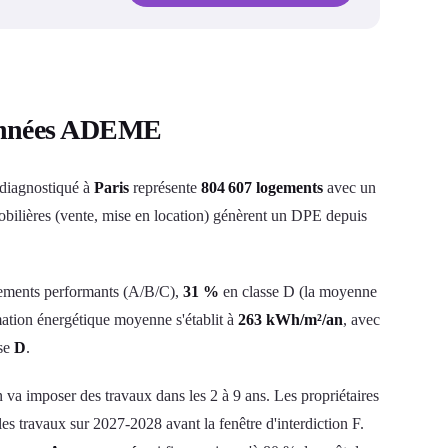
 données ADEME
 diagnostiqué à
Paris
représente
804 607 logements
avec un
mobilières (vente, mise en location) génèrent un DPE depuis
ements performants (A/B/C),
31 %
en classe D (la moyenne
tion énergétique moyenne s'établit à
263 kWh/m²/an
, avec
sse
D
.
on va imposer des travaux dans les 2 à 9 ans. Les propriétaires
les travaux sur 2027-2028 avant la fenêtre d'interdiction F.