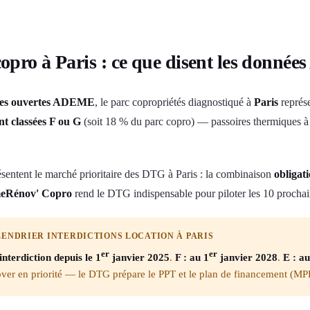
copro à Paris : ce que disent les donn
es ouvertes ADEME
, le parc copropriétés diagnostiqué à
Paris
représ
nt classées F ou G
(soit 18 % du parc copro) — passoires thermiques
sentent le marché prioritaire des DTG à Paris : la combinaison
obligat
eRénov' Copro
rend le DTG indispensable pour piloter les 10 prochai
ENDRIER INTERDICTIONS LOCATION À PARIS
er
er
interdiction depuis le 1
janvier 2025
.
F : au 1
janvier 2028
.
E : au
over en priorité — le DTG prépare le PPT et le plan de financement (M