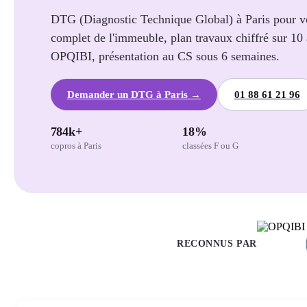
DTG (Diagnostic Technique Global) à Paris pour vot
complet de l'immeuble, plan travaux chiffré sur 10
OPQIBI, présentation au CS sous 6 semaines.
Demander un DTG à Paris →
01 88 61 21 96
784k+
18%
copros à Paris
classées F ou G
RECONNUS PAR