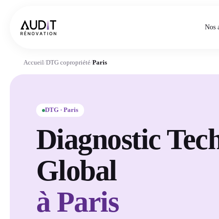
Nos 
Accueil
/
DTG copropriété
/
Paris
DTG · Paris
Diagnostic Tec
Global
à Paris