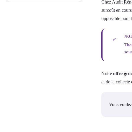
Chez Audit Réno
surcoût en cours
opposable pour 
NOT
✓
Ther
sous
Notre
offre gro
et de la collect
Vous voulez