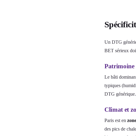
Spécifici
Un DTG généri
BET sérieux doi
Patrimoine 
Le bâti dominant
typiques (humidit
DTG générique.
Climat et z
Paris est en
zone
des pics de chal