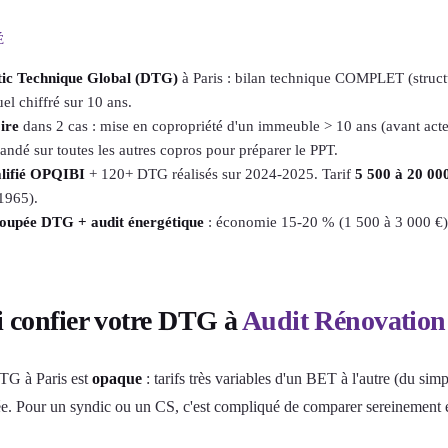
É
tic Technique Global (DTG)
à Paris : bilan technique COMPLET (structu
el chiffré sur 10 ans.
ire
dans 2 cas : mise en copropriété d'un immeuble > 10 ans (avant acte n
dé sur toutes les autres copros pour préparer le PPT.
lifié OPQIBI
+ 120+ DTG réalisés sur 2024-2025. Tarif
5 500 à 20 00
 1965).
roupée DTG + audit énergétique
: économie 15-20 % (1 500 à 3 000 €) v
 confier votre DTG à
Audit Rénovation
TG à Paris est
opaque
: tarifs très variables d'un BET à l'autre (du simp
sée. Pour un syndic ou un CS, c'est compliqué de comparer sereinement