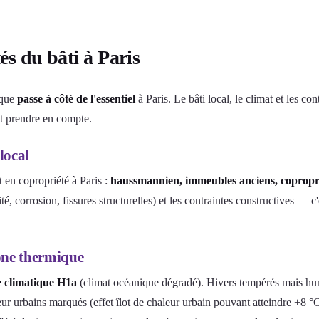
tés du bâti à Paris
que
passe à côté de l'essentiel
à Paris. Le bâti local, le climat et les c
t prendre en compte.
local
 en copropriété à Paris :
haussmannien, immeubles anciens, copropri
é, corrosion, fissures structurelles) et les contraintes constructives — 
one thermique
 climatique H1a
(climat océanique dégradé). Hivers tempérés mais hu
eur urbains marqués (effet îlot de chaleur urbain pouvant atteindre +8 °C