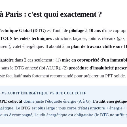
 Paris : c'est quoi exactement ?
Technique Global (DTG)
est l'outil de
pilotage à 10 ans
d'une copropri
TOUS les volets techniques
: structure, façades, toiture, réseaux (ga
nseur), volet énergétique. Il aboutit à un
plan de travaux chiffré sur 1
igatoire
dans 2 cas seulement : (1)
mise en copropriété d'un immeubl
ion sans le DTG annexé (loi ALUR), (2)
procédure d'insalubrité prescr
ste facultatif mais fortement recommandé pour préparer un PPT solide.
 VS AUDIT ÉNERGÉTIQUE VS DPE COLLECTIF
DPE collectif
donne juste l'étiquette énergie (A à G). L'
audit énergétiqu
rgétique. Le
DTG
est plus large : tous corps d'état (structure + énerg
ours Accompagné, l'audit énergétique est obligatoire (le DTG ne suffit p