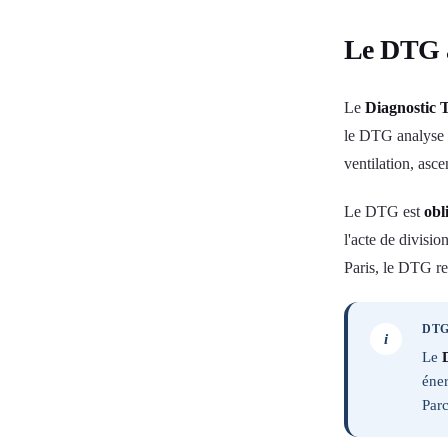
Le DTG à
Le
Diagnostic 
le DTG analyse
ventilation, asce
Le DTG est
obl
l'acte de divis
Paris, le DTG re
DTG
i
Le
éne
Parc