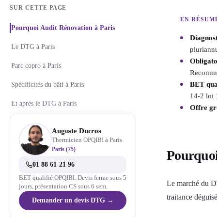
SUR CETTE PAGE
EN RÉSUM
Pourquoi Audit Rénovation à Paris
Diagnos
Le DTG à Paris
pluriannu
Obligato
Parc copro à Paris
Recomman
BET qua
Spécificités du bâti à Paris
14-2 loi
Et après le DTG à Paris
Offre g
Auguste Ducros
Thermicien OPQIBI à Paris
Paris (75)
Pourquoi
01 88 61 21 96
BET qualifié OPQIBI. Devis ferme sous 5
Le marché du D
jours, présentation CS sous 6 sem.
traitance dégui
Demander un devis DTG →