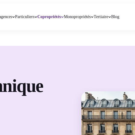
agences
Particuliers
Copropriétés
Monopropriétés
Tertiaire
Blog
hnique