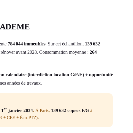
ées ADEME
ente
784 044 immeubles
. Sur cet échantillon,
139 632
 à rénover avant 2028. Consommation moyenne :
264
ion calendaire (interdiction location G/F/E)
+
opportunité
nes années de travaux.
er
 1
janvier 2034
. À Paris,
139 632 copros F/G
à
PR + CEE + Éco-PTZ).