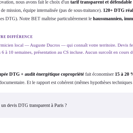
vation, nous avons fait le choix d'un
tarif transparent et défendable
 de mission, équipe internalisée (pas de sous-traitance).
120+ DTG réal
les DTG). Notre BET maîtrise particulièrement le
haussmannien, immeu
RE DIFFÉRENCE
micien local — Auguste Ducros — qui connaît votre territoire. Devis fe
 6 à 10 semaines, présentation au CS incluse. Aucun surcoût en cours d
upée DTG + audit énergétique copropriété
fait économiser
15 à 20 
e documentaire. Et le rapport est cohérent (mêmes hypothèses techniques en
 un devis DTG transparent à Paris ?