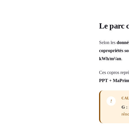
Le parc 
Selon les
donné
copropriétés so
kWh/m²/an
.
Ces copros repré
PPT + MaPrim
CAL
!
G : 
rén