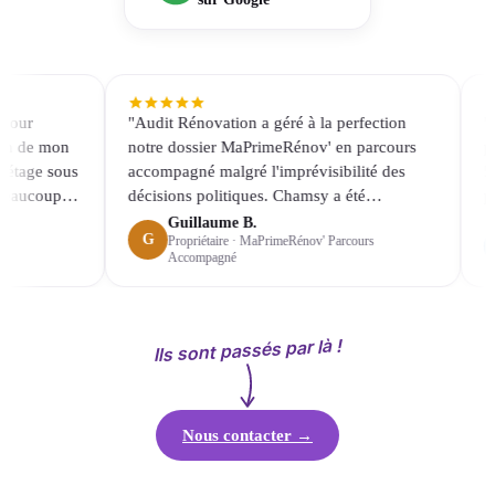
r
"Audit Rénovation a géré à la perfection
"Nous
de mon
notre dossier MaPrimeRénov' en parcours
pour 
age sous
accompagné malgré l'imprévisibilité des
50 lo
ucoup
décisions politiques. Chamsy a été
proje
disponible et très réactive durant toute
rappor
Guillaume B.
G
Propriétaire · MaPrimeRénov' Parcours
défi
l'instruction du dossier."
extrê
L
Accompagné
de mob
Ils sont passés par là !
Nous contacter →