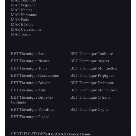
MAR Toulouse
MAR Perpignan
MAR Nantes
MAR Narbonne
MAR Paris
MAR Béziers
MAR Carcassonne
MAR Tours
BET Thermique Paris
BET Thermique Toulouse
BET Thermique Nantes
BET Thermique Angers
BET Thermique Tours
BET Thermique Montpellier
BET Thermique Carcassonne
BET Thermique Perpignan
BET Thermique Béziers
BET Thermique Narbonne
BET Thermique Albi
BET Thermique Montauban
BET Thermique Brive-la-
BET Thermique Orléans
Gaillarde
BET Thermique Versailles
BET Thermique Caylus
BET Thermique Figeac
RGE
ANAH
France Rénov'
CERTIFICATIONS