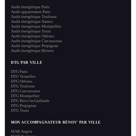
Audit énergétique Paris
Audit appartement Paris
Audit énergétique Toulouse
Audit énergétique Nantes
Audit énergétique Montpellier
Audit énergétique Tours
Audit énergétique Orléans
Audit énergétique Carcassonne
Audit énergétique Perpignan
Audit énergétique Béziers
DTG PAR VILLE
DTG Paris
DTG Versailles
DTG Orléans
DTG Toulouse
DTG Carcassonne
DTG Montpellier
DTG Brive-la-Gaillarde
DTG Perpignan
DTG Tours
MON ACCOMPAGNATEUR RÉNOV' PAR VILLE
MAR Angers