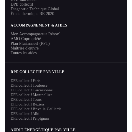
DPE collectif
Diagnostic Technique Global
Étude thermique RE 2020
ACCOMPAGNEMENT & AIDES
Mon Accompagnateur Rénov'
AMO Copropriété
Plan Pluriannuel (PPT)
Maîtrise d'œuvre
Toutes les aides
DPE COLLECTIF PAR VILLE
DPE collectif Paris
DPE collectif Toulouse
DPE collectif Carcassonne
DPE collectif Montpellier
DPE collectif Tours
DPE collectif Béziers
DPE collectif Brive-la-Gaillarde
DPE collectif Albi
DPE collectif Perpignan
AUDIT ÉNERGÉTIQUE PAR VILLE