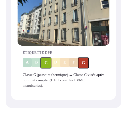
ÉTIQUETTE DPE
A
B
D
E
F
C
G
Classe G (passoire thermique) → Classe C visée après
bouquet complet (ITE + combles + VMC +
menuiseries).