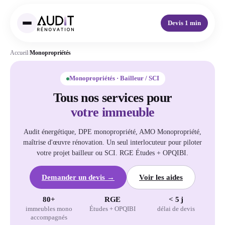
Devis 1 min
Accueil
/
Monopropriétés
Monopropriétés · Bailleur / SCI
Tous nos services pour
votre immeuble
Audit énergétique, DPE monopropriété, AMO Monopropriété,
maîtrise d'œuvre rénovation. Un seul interlocuteur pour piloter
votre projet bailleur ou SCI. RGE Études + OPQIBI.
Demander un devis →
Voir les aides
80+
RGE
< 5 j
immeubles mono
Études + OPQIBI
délai de devis
accompagnés