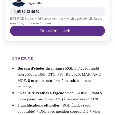
Figeac (46)
05 82 92 96 52
BET RGE Études + DPE avec mention + MAR agréé ANAH. Devis
sous 24 h, visite sous 10 jours.
Demander un devis →
EN RÉSUMÉ
Bureau d'études thermiques RGE
à Figeac : audit
énergétique, DPE, DTG, PPT, RE 2020, MAR, AMO,
MOE.
8 missions sous le même toit
, sans sous-
traitance.
2 533 DPE réalisés à Figeac
selon l'ADEME, dont
5
% de passoires copro
(F/G) à rénover avant 2028.
3 qualifications officielles
: RGE Études (audit
opposable) + DPE avec mention copropriété + Mon