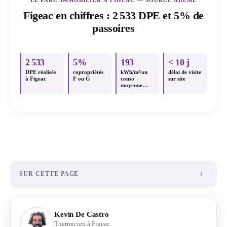
Figeac en chiffres : 2 533 DPE et 5% de
passoires
2 533
5%
193
< 10 j
DPE réalisés
copropriétés
kWh/m²/an
délai de visite
à Figeac
F ou G
conso
sur site
moyenne
copro
+
SUR CETTE PAGE
Kevin De Castro
Thermicien à Figeac