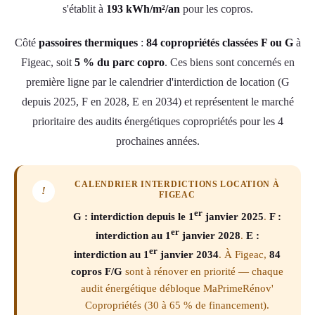
s'établit à
193 kWh/m²/an
pour les copros.
Côté
passoires thermiques
:
84 copropriétés classées F ou G
à
Figeac, soit
5 % du parc copro
. Ces biens sont concernés en
première ligne par le calendrier d'interdiction de location (G
depuis 2025, F en 2028, E en 2034) et représentent le marché
prioritaire des audits énergétiques copropriétés pour les 4
prochaines années.
CALENDRIER INTERDICTIONS LOCATION À
!
FIGEAC
er
G : interdiction depuis le 1
janvier 2025
.
F :
er
interdiction au 1
janvier 2028
.
E :
er
interdiction au 1
janvier 2034
. À Figeac,
84
copros F/G
sont à rénover en priorité — chaque
audit énergétique débloque MaPrimeRénov'
Copropriétés (30 à 65 % de financement).