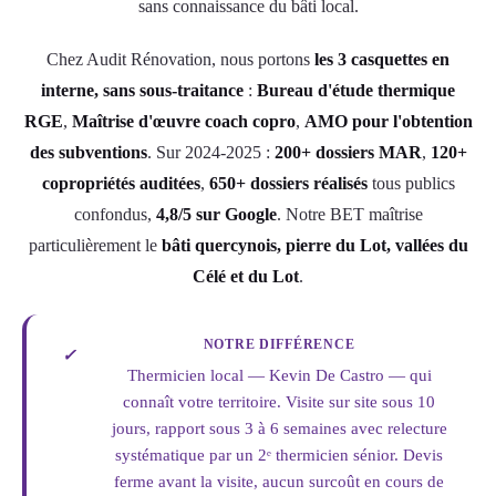
sans connaissance du bâti local.
Chez Audit Rénovation, nous portons
les 3 casquettes en
interne, sans sous-traitance
:
Bureau d'étude thermique
RGE
,
Maîtrise d'œuvre coach copro
,
AMO pour l'obtention
des subventions
. Sur 2024-2025 :
200+ dossiers MAR
,
120+
copropriétés auditées
,
650+ dossiers réalisés
tous publics
confondus,
4,8/5 sur Google
. Notre BET maîtrise
particulièrement le
bâti quercynois, pierre du Lot, vallées du
Célé et du Lot
.
NOTRE DIFFÉRENCE
✓
Thermicien local — Kevin De Castro — qui
connaît votre territoire. Visite sur site sous 10
jours, rapport sous 3 à 6 semaines avec relecture
systématique par un 2ᵉ thermicien sénior. Devis
ferme avant la visite, aucun surcoût en cours de