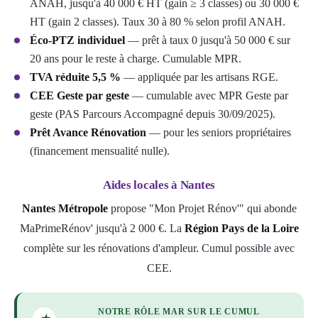
ANAH, jusqu'à 40 000 € HT (gain ≥ 3 classes) ou 30 000 €
HT (gain 2 classes). Taux 30 à 80 % selon profil ANAH.
Éco-PTZ individuel
— prêt à taux 0 jusqu'à 50 000 € sur
20 ans pour le reste à charge. Cumulable MPR.
TVA réduite 5,5 %
— appliquée par les artisans RGE.
CEE Geste par geste
— cumulable avec MPR Geste par
geste (PAS Parcours Accompagné depuis 30/09/2025).
Prêt Avance Rénovation
— pour les seniors propriétaires
(financement mensualité nulle).
Aides locales à Nantes
Nantes Métropole
propose "Mon Projet Rénov'" qui abonde
MaPrimeRénov' jusqu'à 2 000 €. La
Région Pays de la Loire
complète sur les rénovations d'ampleur. Cumul possible avec
CEE.
NOTRE RÔLE MAR SUR LE CUMUL