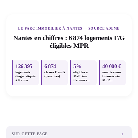
LE PARC IMMOBILIER À NANTES — SOURCE ADEME
Nantes en chiffres : 6 874 logements F/G
éligibles MPR
126 395
6 874
5%
40 000 €
logements
classés F ou G
éligibles à
max travaux
diagnostiqués
(passoires)
MaPrime
financés via
à Nantes
Parcours
MPR
Accompagné
Parcours
Accompagné
+
SUR CETTE PAGE