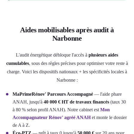
Aides mobilisables après audit à
Narbonne
L'audit énergétique débloque l'accès à
plusieurs aides
cumulables
, sous des règles précises pour optimiser votre reste à
charge. Voici les dispositifs nationaux + les spécificités locales à
Narbonne :
MaPrimeRénov' Parcours Accompagné
— l'aide phare
ANAH, jusqu'à
40 000 € HT de travaux financés
(taux 30
à 80 % selon profil ANAH). Notre cabinet est
Mon
Accompagnateur Rénov' agréé ANAH
et monte le dossier
de A à Z.
Éco-PTZ
— prêt à taux 0 jusqu'à
50 000 €
sur 20 ans pour