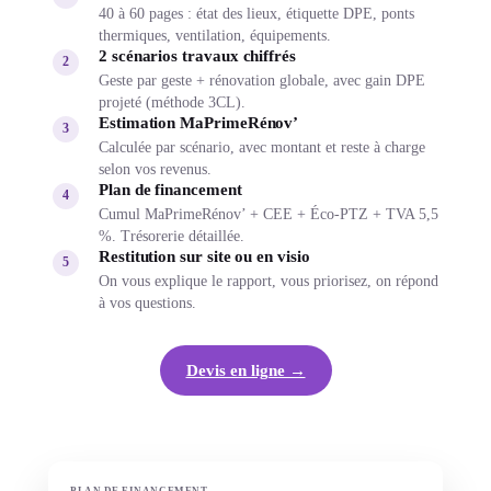
40 à 60 pages : état des lieux, étiquette DPE, ponts
thermiques, ventilation, équipements.
2 scénarios travaux chiffrés
2
Geste par geste + rénovation globale, avec gain DPE
projeté (méthode 3CL).
Estimation MaPrimeRénov’
3
Calculée par scénario, avec montant et reste à charge
selon vos revenus.
Plan de financement
4
Cumul MaPrimeRénov’ + CEE + Éco-PTZ + TVA 5,5
%. Trésorerie détaillée.
Restitution sur site ou en visio
5
On vous explique le rapport, vous priorisez, on répond
à vos questions.
Devis en ligne →
PLAN DE FINANCEMENT