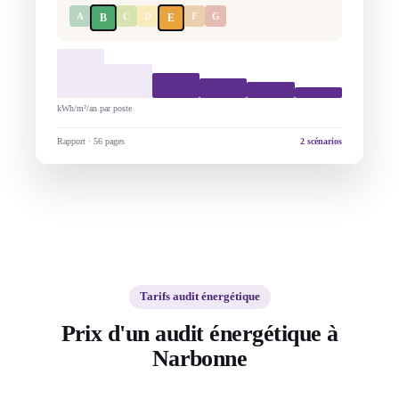
A
C
D
F
G
B
E
kWh/m²/an par poste
Rapport · 56 pages
2 scénarios
Tarifs audit énergétique
Prix d'un audit énergétique à
Narbonne