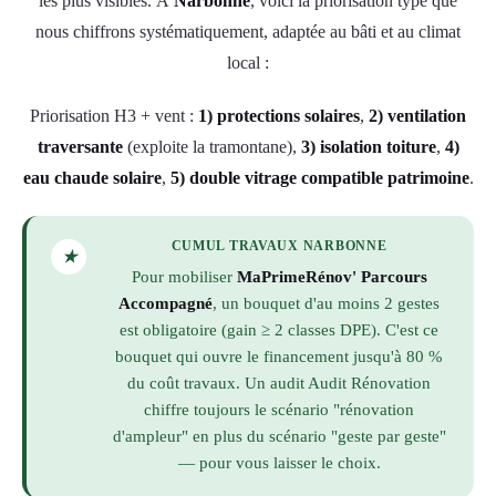
les plus visibles. À
Narbonne
, voici la priorisation type que
nous chiffrons systématiquement, adaptée au bâti et au climat
local :
Priorisation H3 + vent :
1) protections solaires
,
2) ventilation
traversante
(exploite la tramontane),
3) isolation toiture
,
4)
eau chaude solaire
,
5) double vitrage compatible patrimoine
.
CUMUL TRAVAUX NARBONNE
★
Pour mobiliser
MaPrimeRénov' Parcours
Accompagné
, un bouquet d'au moins 2 gestes
est obligatoire (gain ≥ 2 classes DPE). C'est ce
bouquet qui ouvre le financement jusqu'à 80 %
du coût travaux. Un audit Audit Rénovation
chiffre toujours le scénario "rénovation
d'ampleur" en plus du scénario "geste par geste"
— pour vous laisser le choix.