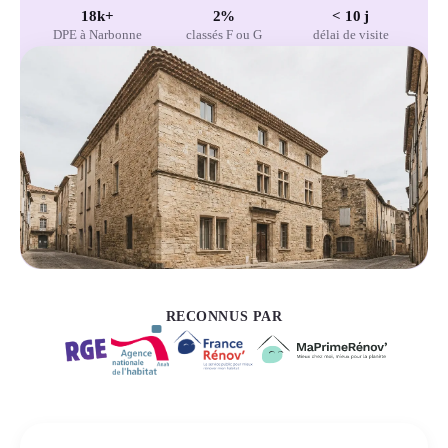
18k+
2%
< 10 j
DPE à Narbonne
classés F ou G
délai de visite
RECONNUS PAR