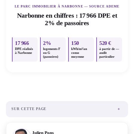
LE PARC IMMOBILIER À NARBONNE — SOURCE ADEME
Narbonne en chiffres : 17 966 DPE et
2% de passoires
17 966
2%
150
520 €
DPE réalisés
logements F
kWh/m²/an
à partir de —
à Narbonne
ou G
conso
audit
(passoires)
moyenne
particulier
+
SUR CETTE PAGE
Julien Pons