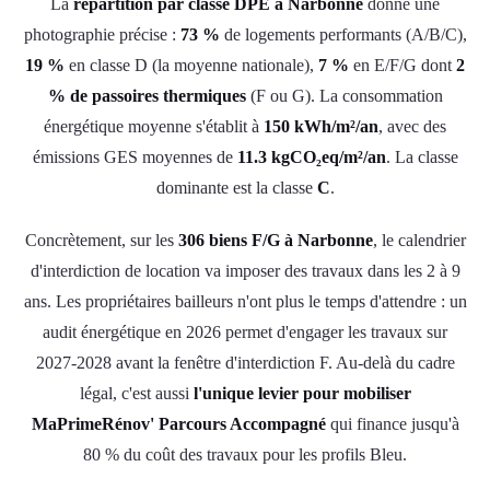
La
répartition par classe DPE à Narbonne
donne une
photographie précise :
73 %
de logements performants (A/B/C),
19 %
en classe D (la moyenne nationale),
7 %
en E/F/G dont
2
% de passoires thermiques
(F ou G). La consommation
énergétique moyenne s'établit à
150 kWh/m²/an
, avec des
émissions GES moyennes de
11.3 kgCO₂eq/m²/an
. La classe
dominante est la classe
C
.
Concrètement, sur les
306 biens F/G à Narbonne
, le calendrier
d'interdiction de location va imposer des travaux dans les 2 à 9
ans. Les propriétaires bailleurs n'ont plus le temps d'attendre : un
audit énergétique en 2026 permet d'engager les travaux sur
2027-2028 avant la fenêtre d'interdiction F. Au-delà du cadre
légal, c'est aussi
l'unique levier pour mobiliser
MaPrimeRénov' Parcours Accompagné
qui finance jusqu'à
80 % du coût des travaux pour les profils Bleu.