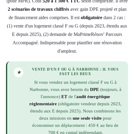
(pour MPR). Coût
520 à 1 500 € TTC
selon complexité. Il livre
2 scénarios de travaux chiffrés
avec gain DPE projeté et plan
de financement aides comprises. Il est
obligatoire
dans 2 cas :
(1) vente d'un logement classé F ou G (depuis 2023, étendu aux
E depuis 2025), (2) demande de MaPrimeRénov' Parcours
Accompagné. Indispensable pour planifier une rénovation
d'ampleur.
VENTE D'UN F OU G À NARBONNE : IL VOUS
★
FAUT LES DEUX
Si vous vendez un logement classé F ou G à
Narbonne, vous avez besoin du
DPE
(toujours, à
l'annonce)
ET
de l'
audit énergétique
réglementaire
(obligatoire vendeur depuis 2023,
étendu aux E depuis 2025). Nous combinons les
deux missions en
une seule visite
pour
économiser un déplacement : 450 € au lieu de
700 € en cumul indépendant.