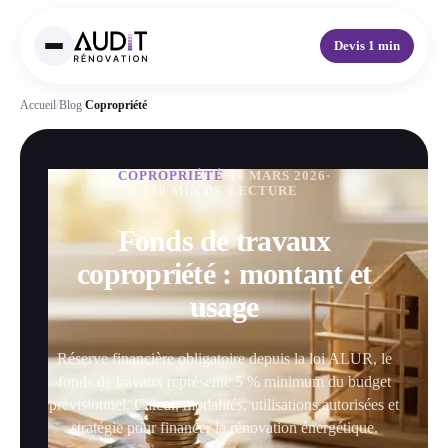
Devis 1 min
Accueil
/
Blog
/
Copropriété
COPROPRIÉTÉ
·
14 MARS 2026
·
10 MIN DE LECTURE
Fonds de travaux
copropriété : montant et
usage
Réserve financière obligatoire depuis la loi ALUR, le
fonds de travaux représente 5 % minimum du budget
prévisionnel. Calcul, modalités, utilisations autorisées et
stratégie pour financer la rénovation énergétique.