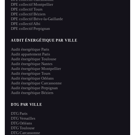
DPE collectif Montpellier
DPE collectif Tours
DPE collectif Béziers
DPE collectif Brive-la-Gaillarde
DPE collectif Albi
DPE collectif Perpignan
AUDIT ÉNERGÉTIQUE PAR VILLE
Audit énergétique Paris
Audit appartement Paris
Audit énergétique Toulouse
Audit énergétique Nantes
Audit énergétique Montpellier
Audit énergétique Tours
Audit énergétique Orléans
Audit énergétique Carcassonne
Audit énergétique Perpignan
Audit énergétique Béziers
DTG PAR VILLE
DTG Paris
DTG Versailles
DTG Orléans
DTG Toulouse
DTG Carcassonne