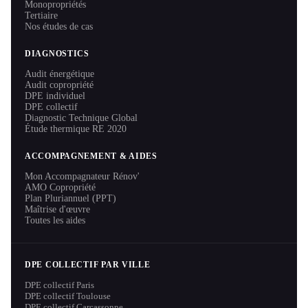
Monopropriétés
Tertiaire
Nos études de cas
DIAGNOSTICS
Audit énergétique
Audit copropriété
DPE individuel
DPE collectif
Diagnostic Technique Global
Étude thermique RE 2020
ACCOMPAGNEMENT & AIDES
Mon Accompagnateur Rénov'
AMO Copropriété
Plan Pluriannuel (PPT)
Maîtrise d'œuvre
Toutes les aides
DPE COLLECTIF PAR VILLE
DPE collectif Paris
DPE collectif Toulouse
DPE collectif Carcassonne