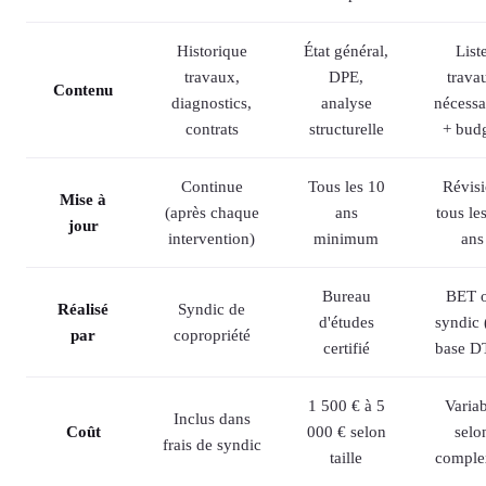
Historique
État général,
List
travaux,
DPE,
trava
Contenu
diagnostics,
analyse
nécessa
contrats
structurelle
+ bud
Continue
Tous les 10
Révis
Mise à
(après chaque
ans
tous le
jour
intervention)
minimum
ans
Bureau
BET 
Réalisé
Syndic de
d'études
syndic 
par
copropriété
certifié
base D
1 500 € à 5
Variab
Inclus dans
Coût
000 € selon
selo
frais de syndic
taille
comple