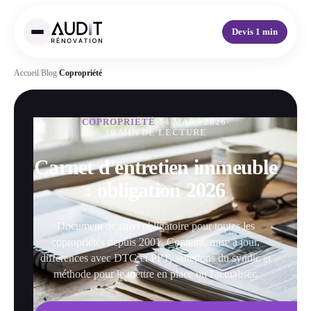
Devis 1 min
Accueil
/
Blog
/
Copropriété
COPROPRIÉTÉ
·
14 MARS 2026
·
10 MIN DE LECTURE
Carnet d'entretien immeuble
: obligation 2026
Document de suivi obligatoire pour toutes les
copropriétés depuis 2001. Contenu, mise à jour,
différences avec DTG et PPT, sanctions du syndic et
méthode pour le mettre en place ou l'actualiser.