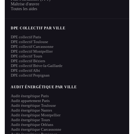
Maîtrise d'œuvre
Toutes les aides
DPE COLLECTIF PAR VILLE
DPE collectif Paris
DPE collectif Toulouse
DPE collectif Carcassonne
DPE collectif Montpellier
DPE collectif Tours
DPE collectif Béziers
DPE collectif Brive-la-Gaillarde
DPE collectif Albi
DPE collectif Perpignan
AUDIT ÉNERGÉTIQUE PAR VILLE
Audit énergétique Paris
Audit appartement Paris
Audit énergétique Toulouse
Audit énergétique Nantes
Audit énergétique Montpellier
Audit énergétique Tours
Audit énergétique Orléans
Audit énergétique Carcassonne