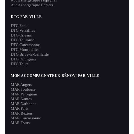
Audit énergétique Perpignan
Audit énergétique Béziers
DTG PAR VILLE
DTG Paris
DTG Versailles
DTG Orléans
DTG Toulouse
DTG Carcassonne
DTG Montpellier
DTG Brive-la-Gaillarde
DTG Perpignan
DTG Tours
MON ACCOMPAGNATEUR RÉNOV' PAR VILLE
MAR Angers
MAR Toulouse
MAR Perpignan
MAR Nantes
MAR Narbonne
MAR Paris
MAR Béziers
MAR Carcassonne
MAR Tours