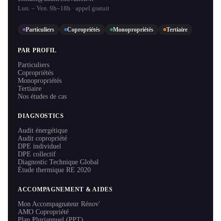
Lun. – Ven. 9h–18h · appel gratuit
Particuliers
Copropriétés
Monopropriétés
Tertiaire
PAR PROFIL
Particuliers
Copropriétés
Monopropriétés
Tertiaire
Nos études de cas
DIAGNOSTICS
Audit énergétique
Audit copropriété
DPE individuel
DPE collectif
Diagnostic Technique Global
Étude thermique RE 2020
ACCOMPAGNEMENT & AIDES
Mon Accompagnateur Rénov'
AMO Copropriété
Plan Pluriannuel (PPT)