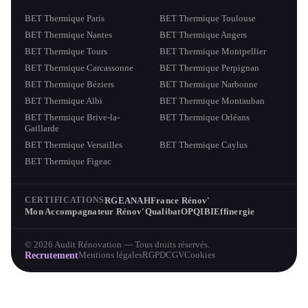
BET Thermique Paris
BET Thermique Toulouse
BET Thermique Nantes
BET Thermique Angers
BET Thermique Tours
BET Thermique Montpellier
BET Thermique Carcassonne
BET Thermique Perpignan
BET Thermique Béziers
BET Thermique Narbonne
BET Thermique Albi
BET Thermique Montauban
BET Thermique Brive-la-
BET Thermique Orléans
Gaillarde
BET Thermique Versailles
BET Thermique Caylus
BET Thermique Figeac
RGE
ANAH
France Rénov'
CERTIFICATIONS
Mon Accompagnateur Rénov'
Qualibat
OPQIBI
Effinergie
© 2026 Audit Rénovation — Tous droits réservés.
Recrutement
Mentions légales
RGPD
CGV
Cookies