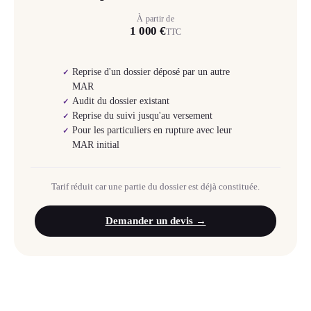
À partir de
1 000 €
TTC
Reprise d'un dossier déposé par un autre
✓
MAR
Audit du dossier existant
✓
Reprise du suivi jusqu'au versement
✓
Pour les particuliers en rupture avec leur
✓
MAR initial
Tarif réduit car une partie du dossier est déjà constituée.
Demander un devis →