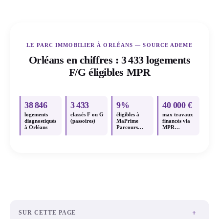
LE PARC IMMOBILIER À ORLÉANS — SOURCE ADEME
Orléans en chiffres : 3 433 logements
F/G éligibles MPR
38 846
3 433
9%
40 000 €
logements
classés F ou G
éligibles à
max travaux
diagnostiqués
(passoires)
MaPrime
financés via
à Orléans
Parcours
MPR
Accompagné
Parcours
Accompagné
+
SUR CETTE PAGE