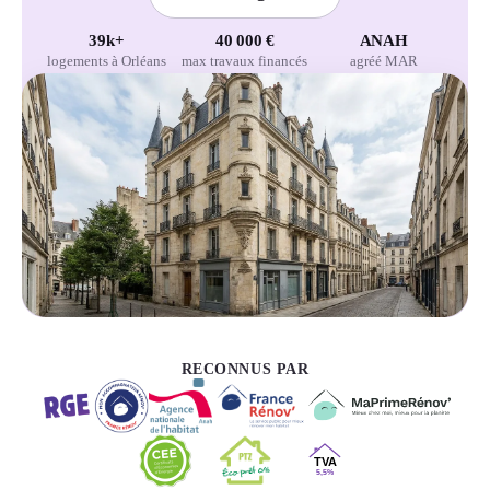
39k+
40 000 €
ANAH
logements à Orléans
max travaux financés
agréé MAR
RECONNUS PAR