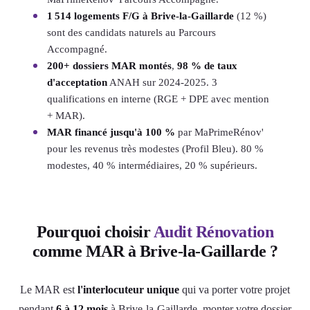
1 514 logements F/G à Brive-la-Gaillarde
(12 %)
sont des candidats naturels au Parcours
Accompagné.
200+ dossiers MAR montés
,
98 % de taux
d'acceptation
ANAH sur 2024-2025. 3
qualifications en interne (RGE + DPE avec mention
+ MAR).
MAR financé jusqu'à 100 %
par MaPrimeRénov'
pour les revenus très modestes (Profil Bleu). 80 %
modestes, 40 % intermédiaires, 20 % supérieurs.
Pourquoi choisir
Audit Rénovation
comme MAR à Brive-la-Gaillarde ?
Le MAR est
l'interlocuteur unique
qui va porter votre projet
pendant
6 à 12 mois
à Brive-la-Gaillarde, monter votre dossier