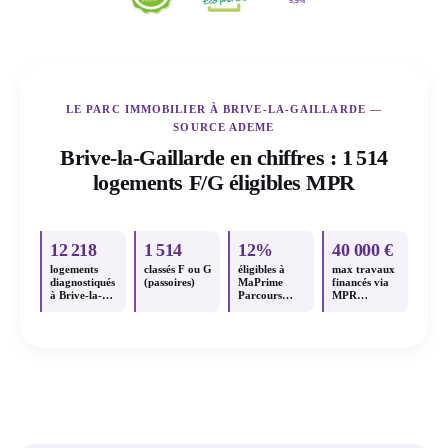
LE PARC IMMOBILIER À BRIVE-LA-GAILLARDE —
SOURCE ADEME
Brive-la-Gaillarde en chiffres : 1 514
logements F/G éligibles MPR
12 218
1 514
12%
40 000 €
logements
classés F ou G
éligibles à
max travaux
diagnostiqués
(passoires)
MaPrime
financés via
à Brive-la-
Parcours
MPR
Gaillarde
Accompagné
Parcours
Accompagné