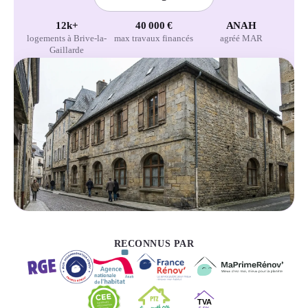
12k+
40 000 €
ANAH
logements à Brive-la-
max travaux financés
agréé MAR
Gaillarde
RECONNUS PAR