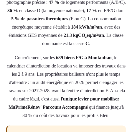
photographie précise :
47 %
de logements performants (A/B/C),
36 %
en classe D (la moyenne nationale),
17 %
en E/F/G dont
5 % de passoires thermiques
(F ou G). La consommation
énergétique moyenne s'établit à
184 kWh/m²/an
, avec des
émissions GES moyennes de
21.3 kgCO₂eq/m²/an
. La classe
dominante est la classe
C
.
Concrètement, sur les
689 biens F/G à Montauban
, le
calendrier d'interdiction de location va imposer des travaux dans
les 2 à 9 ans. Les propriétaires bailleurs n'ont plus le temps
d'attendre : un audit énergétique en 2026 permet d'engager les
travaux sur 2027-2028 avant la fenêtre d'interdiction F. Au-delà
du cadre légal, c'est aussi
l'unique levier pour mobiliser
MaPrimeRénov' Parcours Accompagné
qui finance jusqu'à
80 % du coût des travaux pour les profils Bleu.