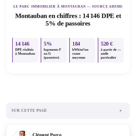
LE PARC IMMOBILIER À MONTAUBAN — SOURCE ADEME
Montauban en chiffres : 14 146 DPE et
5% de passoires
14 146
5%
184
520 €
DPE réalisés
logements F
kWh/m²/an
à partir de —
à Montauban
ou G
conso
audit
(passoires)
moyenne
particulier
+
SUR CETTE PAGE
Clément Porco