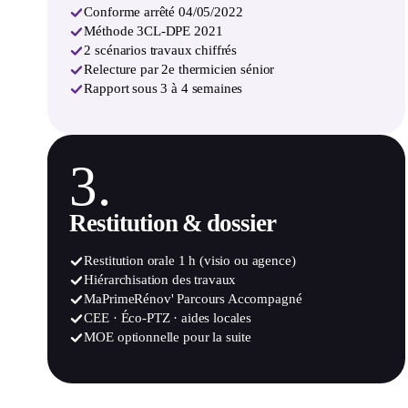
Conforme arrêté 04/05/2022
Méthode 3CL-DPE 2021
2 scénarios travaux chiffrés
Relecture par 2e thermicien sénior
Rapport sous 3 à 4 semaines
3.
Restitution & dossier
Restitution orale 1 h (visio ou agence)
Hiérarchisation des travaux
MaPrimeRénov' Parcours Accompagné
CEE · Éco-PTZ · aides locales
MOE optionnelle pour la suite