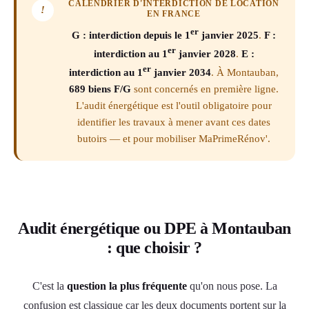
CALENDRIER D'INTERDICTION DE LOCATION
!
EN FRANCE
er
G : interdiction depuis le 1
janvier 2025
.
F :
er
interdiction au 1
janvier 2028
.
E :
er
interdiction au 1
janvier 2034
. À Montauban,
689 biens F/G
sont concernés en première ligne.
L'audit énergétique est l'outil obligatoire pour
identifier les travaux à mener avant ces dates
butoirs — et pour mobiliser MaPrimeRénov'.
Audit énergétique ou DPE à Montauban
: que choisir ?
C'est la
question la plus fréquente
qu'on nous pose. La
confusion est classique car les deux documents portent sur la