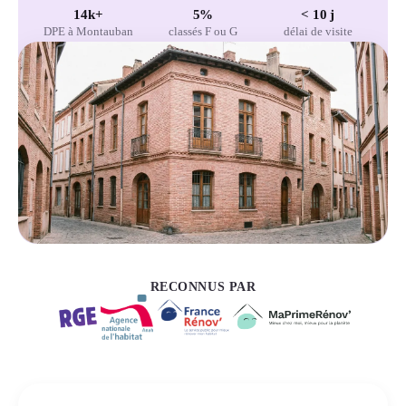
14k+
5%
< 10 j
DPE à Montauban
classés F ou G
délai de visite
RECONNUS PAR