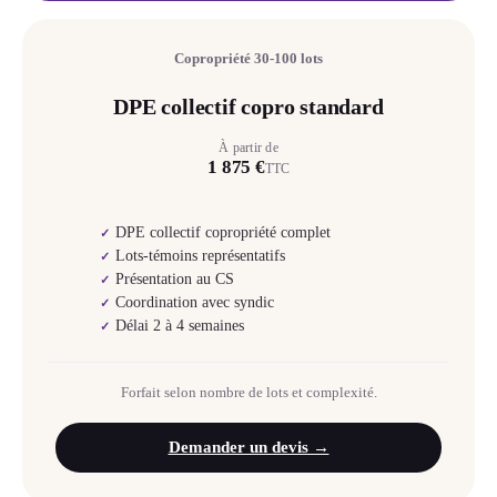
Copropriété 30-100 lots
DPE collectif copro standard
À partir de
1 875 €
TTC
DPE collectif copropriété complet
✓
Lots-témoins représentatifs
✓
Présentation au CS
✓
Coordination avec syndic
✓
Délai 2 à 4 semaines
✓
Forfait selon nombre de lots et complexité.
Demander un devis →