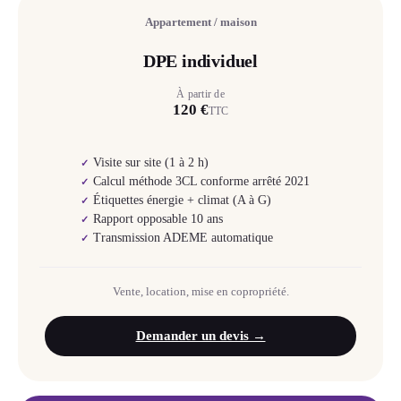
Appartement / maison
DPE individuel
À partir de
120 €
TTC
Visite sur site (1 à 2 h)
✓
Calcul méthode 3CL conforme arrêté 2021
✓
Étiquettes énergie + climat (A à G)
✓
Rapport opposable 10 ans
✓
Transmission ADEME automatique
✓
Vente, location, mise en copropriété.
Demander un devis →