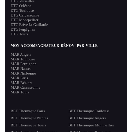
DTG Versailles
DTG Orléans
DTG Toulouse
DTG Carcassonne
DTG Montpellier
DTG Brive-la-Gaillarde
DTG Perpignan
DTG Tours
MON ACCOMPAGNATEUR RÉNOV' PAR VILLE
MAR Angers
MAR Toulouse
MAR Perpignan
MAR Nantes
MAR Narbonne
MAR Paris
MAR Béziers
MAR Carcassonne
MAR Tours
BET Thermique Paris
BET Thermique Toulouse
BET Thermique Nantes
BET Thermique Angers
BET Thermique Tours
BET Thermique Montpellier