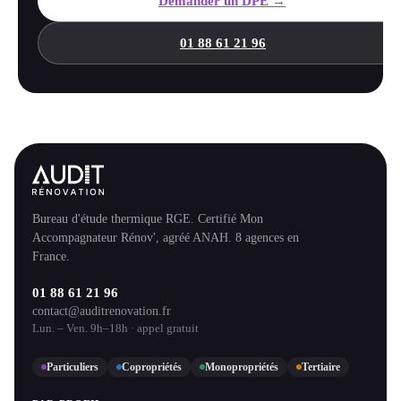
Demander un DPE →
01 88 61 21 96
Bureau d'étude thermique RGE. Certifié Mon
Accompagnateur Rénov', agréé ANAH. 8 agences en
France.
01 88 61 21 96
contact@auditrenovation.fr
Lun. – Ven. 9h–18h · appel gratuit
Particuliers
Copropriétés
Monopropriétés
Tertiaire