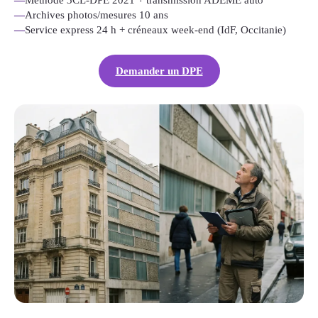
—
Méthode 3CL-DPE 2021 + transmission ADEME auto
—
Archives photos/mesures 10 ans
—
Service express 24 h + créneaux week-end (IdF, Occitanie)
Demander un DPE