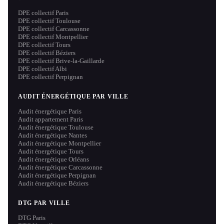
DPE collectif Paris
DPE collectif Toulouse
DPE collectif Carcassonne
DPE collectif Montpellier
DPE collectif Tours
DPE collectif Béziers
DPE collectif Brive-la-Gaillarde
DPE collectif Albi
DPE collectif Perpignan
AUDIT ÉNERGÉTIQUE PAR VILLE
Audit énergétique Paris
Audit appartement Paris
Audit énergétique Toulouse
Audit énergétique Nantes
Audit énergétique Montpellier
Audit énergétique Tours
Audit énergétique Orléans
Audit énergétique Carcassonne
Audit énergétique Perpignan
Audit énergétique Béziers
DTG PAR VILLE
DTG Paris