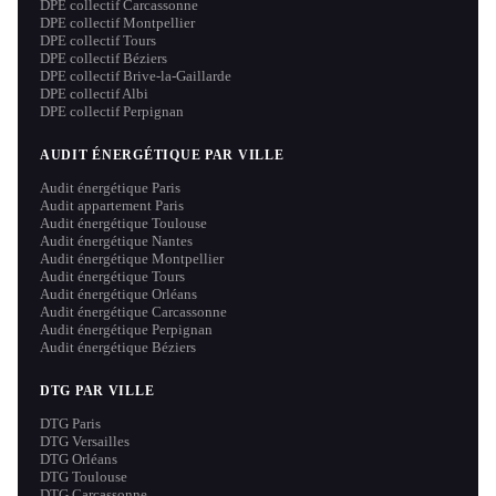
DPE collectif Carcassonne
DPE collectif Montpellier
DPE collectif Tours
DPE collectif Béziers
DPE collectif Brive-la-Gaillarde
DPE collectif Albi
DPE collectif Perpignan
AUDIT ÉNERGÉTIQUE PAR VILLE
Audit énergétique Paris
Audit appartement Paris
Audit énergétique Toulouse
Audit énergétique Nantes
Audit énergétique Montpellier
Audit énergétique Tours
Audit énergétique Orléans
Audit énergétique Carcassonne
Audit énergétique Perpignan
Audit énergétique Béziers
DTG PAR VILLE
DTG Paris
DTG Versailles
DTG Orléans
DTG Toulouse
DTG Carcassonne