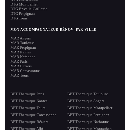
DTG Montpellier
DTG Brive-la-Gaillarde
DTG Perpignan
DTG Tours
MON ACCOMPAGNATEUR RÉNOV' PAR VILLE
MAR Angers
MAR Toulouse
MAR Perpignan
MAR Nantes
MAR Narbonne
MAR Paris
MAR Béziers
MAR Carcassonne
MAR Tours
BET Thermique Paris
BET Thermique Toulouse
BET Thermique Nantes
BET Thermique Angers
BET Thermique Tours
BET Thermique Montpellier
BET Thermique Carcassonne
BET Thermique Perpignan
BET Thermique Béziers
BET Thermique Narbonne
BET Thermique Albi
BET Thermique Montauban