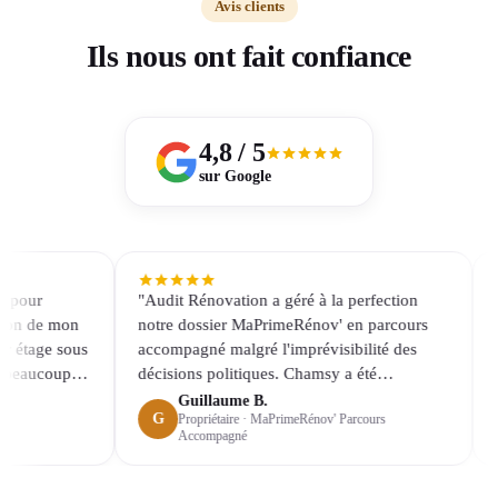
Avis clients
Ils nous ont fait confiance
4,8 / 5
sur Google
our
"Audit Rénovation a géré à la perfection
"Nou
 de mon
notre dossier MaPrimeRénov' en parcours
pour
tage sous
accompagné malgré l'imprévisibilité des
50 l
eaucoup
décisions politiques. Chamsy a été
proj
disponible et très réactive durant toute
rapp
Guillaume B.
G
Propriétaire · MaPrimeRénov' Parcours
e défi
l'instruction du dossier."
ext
L
Accompagné
de m